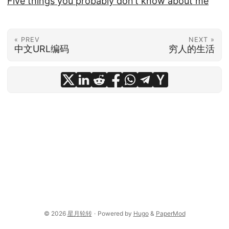
Five things you probably don’t know about me
« PREV
NEXT »
中文URL编码
穷人的生活
© 2026
星月轮转
·
Powered by
Hugo
&
PaperMod