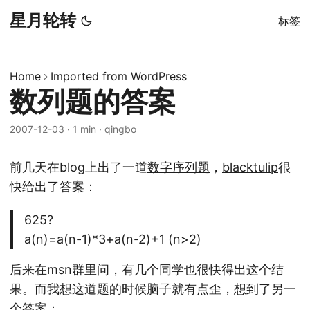
星月轮转
标签
Home
Imported from WordPress
数列题的答案
2007-12-03
·
1 min
·
qingbo
前几天在blog上出了一道
数字序列题
，
blacktulip
很
快给出了答案：
625?
a(n)=a(n-1)*3+a(n-2)+1 (n>2)
后来在msn群里问，有几个同学也很快得出这个结
果。而我想这道题的时候脑子就有点歪，想到了另一
个答案：