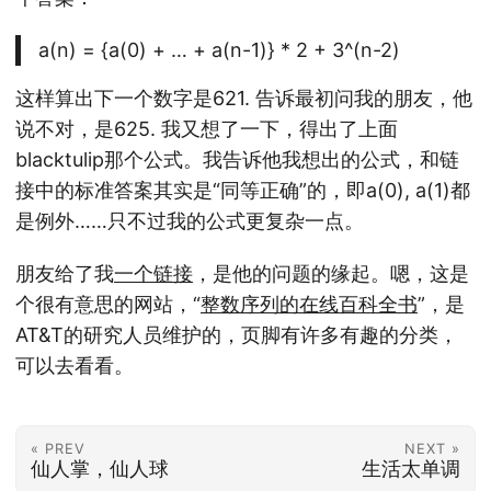
a(n) = {a(0) + … + a(n-1)} * 2 + 3^(n-2)
这样算出下一个数字是621. 告诉最初问我的朋友，他
说不对，是625. 我又想了一下，得出了上面
blacktulip那个公式。我告诉他我想出的公式，和链
接中的标准答案其实是“同等正确”的，即a(0), a(1)都
是例外……只不过我的公式更复杂一点。
朋友给了我
一个链接
，是他的问题的缘起。嗯，这是
个很有意思的网站，“
整数序列的在线百科全书
”，是
AT&T的研究人员维护的，页脚有许多有趣的分类，
可以去看看。
« PREV
NEXT »
仙人掌，仙人球
生活太单调