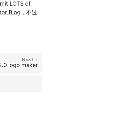
it LOTS of
tor Blog
，不过
。
NEXT »
2.0 logo maker