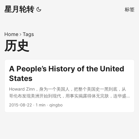
星月轮转
标签
Home
Tags
历史
A People’s History of the United
States
Howard Zinn，身为一个美国人，把整个美国史一黑到底，从
哥伦布发现美洲开始到现代，用事实揭露得体无完肤，连华盛
顿、林肯这样公认的伟人也不留情面，这是什么样的精神？ 这
2015-08-22
·
1 min
·
qingbo
本书我看得比较慢，记性也不好，以至于现在读完了，前面的
都忘得差不多了。不过看到好多史实和案例的时候，不禁大呼
黑得漂亮。同时也经常纳闷，为什么我国没有把它翻译过来做
资本主义民主的反面教材呢？ ...