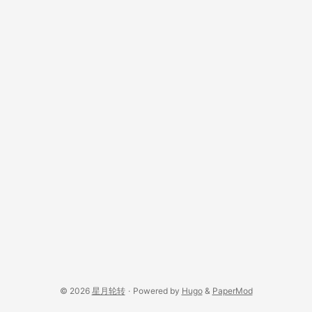
© 2026
星月轮转
·
Powered by
Hugo
&
PaperMod