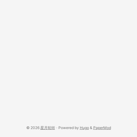
© 2026
星月轮转
·
Powered by
Hugo
&
PaperMod