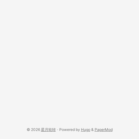
© 2026
星月轮转
·
Powered by
Hugo
&
PaperMod